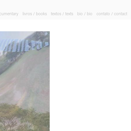
ocumentary
livros / books
textos / texts
bio / bio
contato / contact