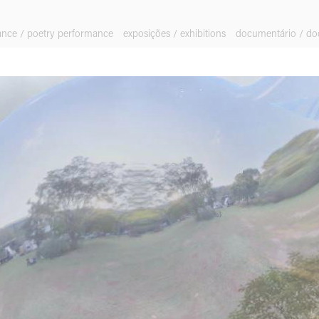
ance / poetry performance
exposições / exhibitions
documentário / d