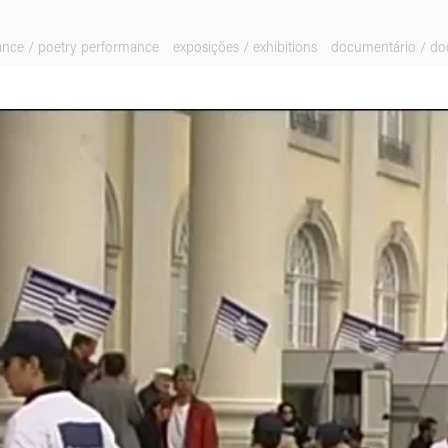
ance / poetry performance
exposições / exhibitions
documentário / d