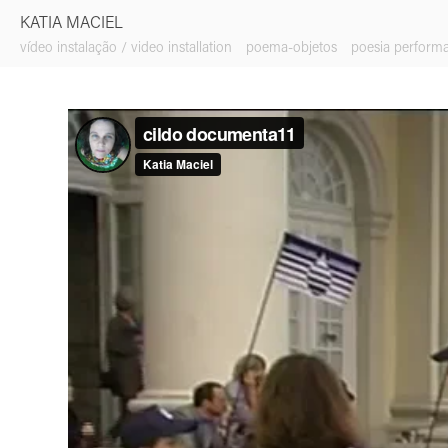
KATIA MACIEL
vídeo instalação / video installation
poema-objetos
poesia perform