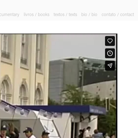
ocumentary
livros / books
textos / texts
bio / bio
contato / contact