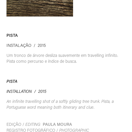
PISTA
INSTALAÇÃO / 2015
Um tronco de árvore desliza suavemente em travelling infinito.
Pista como percurso e índice de busca.
PISTA
INSTALLATION
/ 2015
An infinite travelling shot of a softly gliding tree trunk. Pista, a
Portuguese word meaning both itinerary and clue.
EDIÇÃO /
EDITING
PAULA MOURA
REGISTRO FOTOGRÁFICO /
PHOTOGRAPHIC