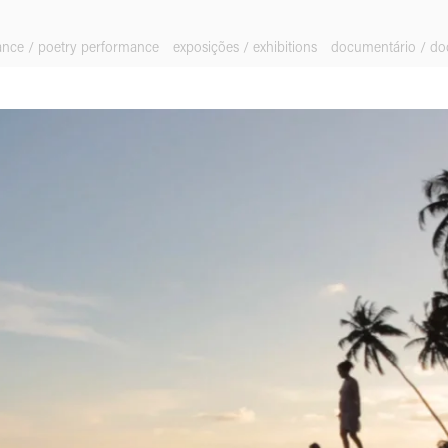
ance / poetry performance
exposições / exhibitions
documentário / d