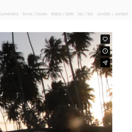
ocumentary
livros / books
textos / texts
bio / bio
contato / contact