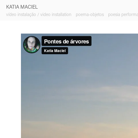
KATIA MACIEL
vídeo instalação / video installation
poema-objetos
poesia perform