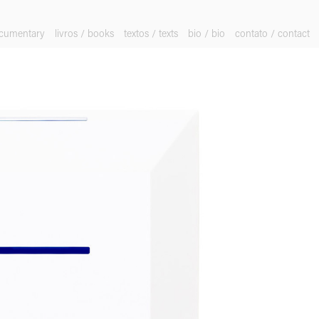
ocumentary
livros / books
textos / texts
bio / bio
contato / contact